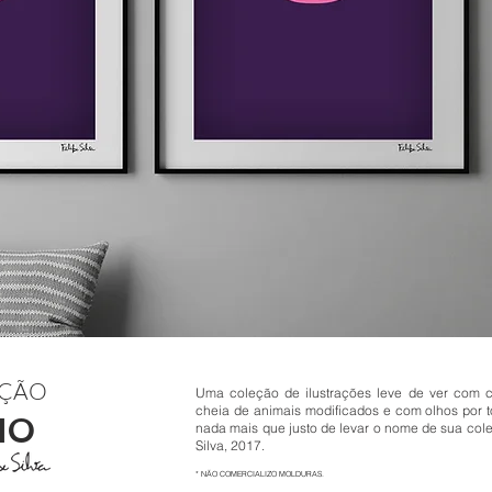
ÇÃO
Uma coleção de ilustrações leve de ver com co
cheia de animais modificados e com olhos por t
IO
nada mais que justo de levar o nome de sua cole
Silva, 2017.
* NÃO COMERCIALIZO MOLDURAS.