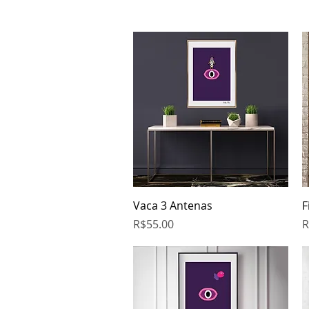
Quick View
Vaca 3 Antenas
F
Price
P
R$55.00
R