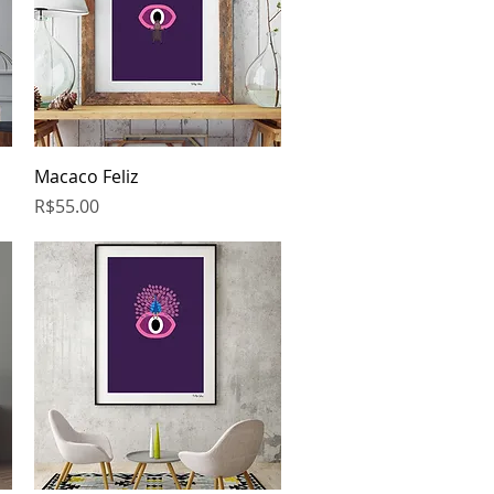
Quick View
Macaco Feliz
Price
R$55.00