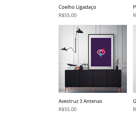
Quick View
Coelho Ligadaço
P
Price
P
R$55.00
R
Quick View
Avestruz 3 Antenas
G
Price
P
R$55.00
R