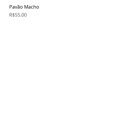
Quick View
Pavão Macho
Price
R$55.00