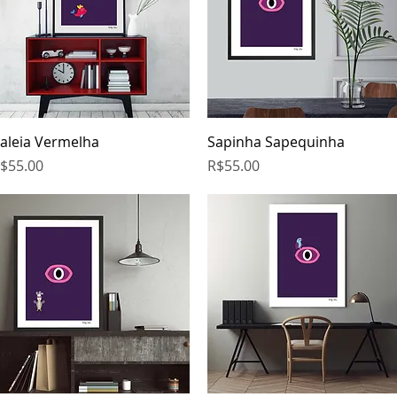
Quick View
Quick View
aleia Vermelha
Sapinha Sapequinha
rice
Price
$55.00
R$55.00