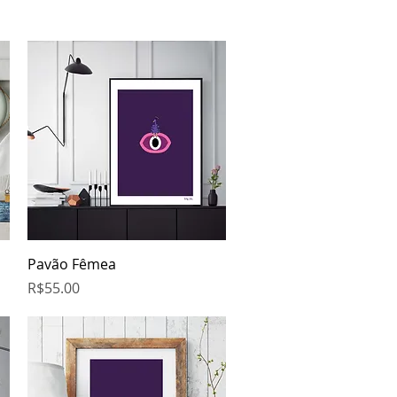
Quick View
Pavão Fêmea
Price
R$55.00