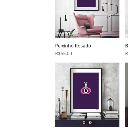
Quick View
Peixinho Rosado
B
Price
P
R$55.00
R