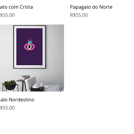
Quick View
Quick View
ato com Crista
Papagaio do Norte
rice
Price
$55.00
R$55.00
Quick View
alo Nordestino
rice
$55.00
© 2016 - 2026 Artedepi por Manoel Felipe.