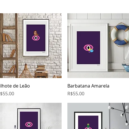
Quick View
Quick View
ilhote de Leão
Barbatana Amarela
rice
Price
$55.00
R$55.00