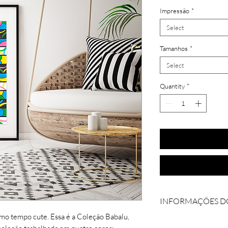
Impressão
*
Select
Tamanhos
*
Select
Quantity
*
INFORMAÇÕES D
smo tempo cute. Essa é a Coleção Babalu,
Coleção: Babalú