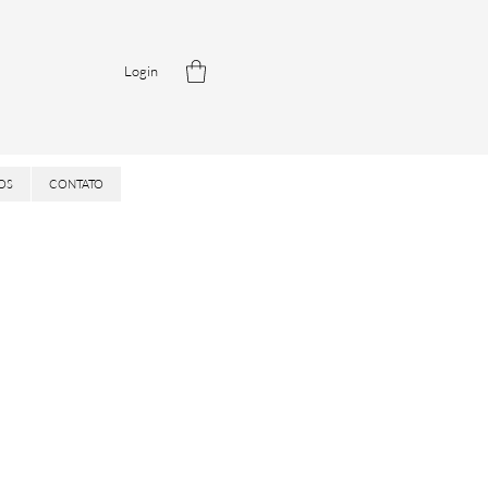
Login
OS
CONTATO
ice