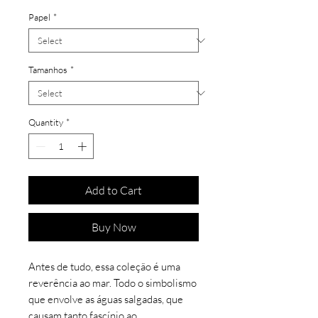
Papel
*
Tamanhos
*
Quantity
*
Add to Cart
Buy Now
Antes de tudo, essa coleção é uma
reverência ao mar. Todo o simbolismo
que envolve as águas salgadas, que
causam tanto fascínio ao