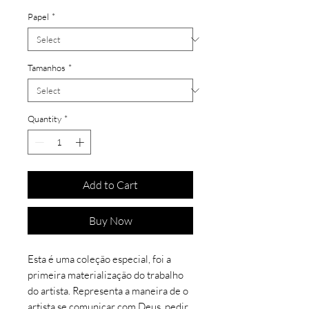
Papel
*
Tamanhos
*
Quantity
*
Add to Cart
Buy Now
Esta é uma coleção especial, foi a
primeira materialização do trabalho
do artista. Representa a maneira de o
artista se comunicar com Deus, pedir