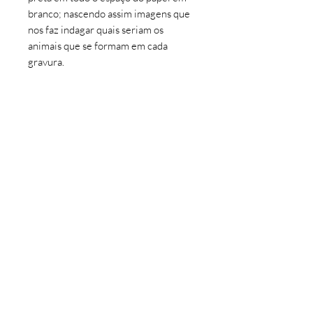
branco; nascendo assim imagens que
nos faz indagar quais seriam os
animais que se formam em cada
gravura.
Essa é a coleção perfeita para aqueles
que curtem em ter em suas casas um
quadro clean, delicado, mas ao mesmo
tempo questinador e até mesmo
intuitivo aos olhos de quem o vê.
INFORMAÇÕES DO PRODUTO
Coleção: Animal Black
Tipo: Gravura
Tiragem: 45 para cada tamanho
©
2016 - 2026
Artedepi por Manoel Felipe.
Artista: Felipe Silva
Todos os direitos reservados.
Impressão:
Studio ou Canvas
PAGAMENTOS