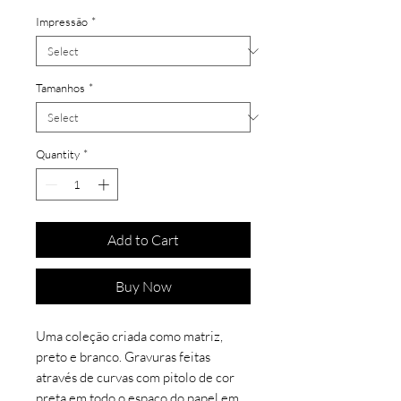
Impressão
*
Tamanhos
*
Quantity
*
Add to Cart
Buy Now
Uma coleção criada como matriz,
preto e branco. Gravuras feitas
através de curvas com pitolo de cor
preta em todo o espaço do papel em