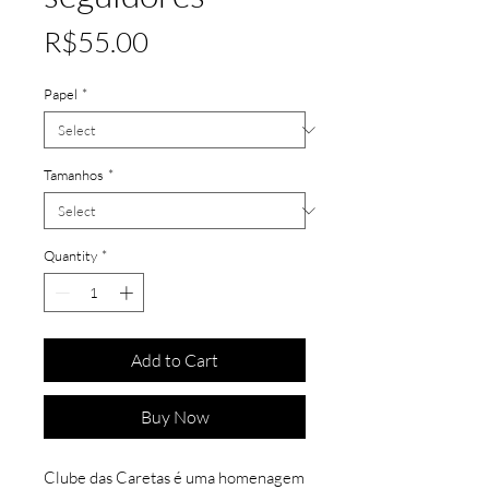
Price
R$55.00
Papel
*
Tamanhos
*
Quantity
*
Add to Cart
Buy Now
Clube das Caretas é uma homenagem