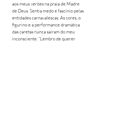
aos meus verões na praia de Madre
de Deus. Sentia medo e fascínio pelas
entidades carnavalescas. As cores, o
figurino e a performance dramática
das caretas nunca saíram do meu
inconsciente. “Lembro de querer
descobrir quem eram as pessoas por
trás das máscaras”. Da memória para
as telas, a coleção reflete
esse sentimento de um carnaval cheio
de emoções e cores sem perder a
sobriedade.
INFORMAÇÕES DO PRODUTO
Coleção: Clube das Caretas
Tipo: Ilustração
Artista: Felipe Silva
©
2016 - 2026
Artedepi por Manoel Felipe.
Impressão: Studio ou Canvas
Todos os direitos reservados.