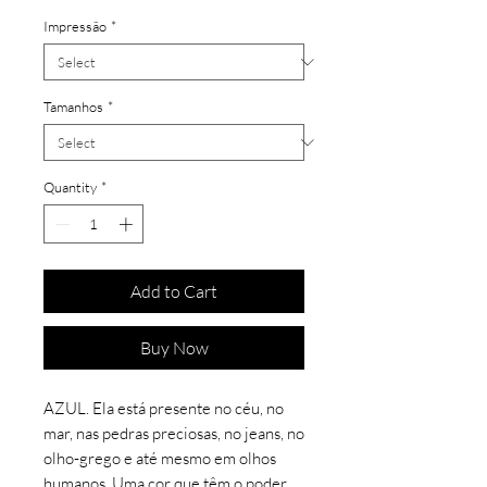
Impressão
*
Tamanhos
*
Quantity
*
Add to Cart
Buy Now
AZUL. Ela está presente no céu, no
mar, nas pedras preciosas, no jeans, no
olho-grego e até mesmo em olhos
humanos. Uma cor que têm o poder