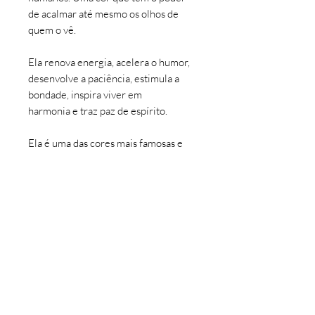
de acalmar até mesmo os olhos de
quem o vê.
Ela renova energia, acelera o humor,
desenvolve a paciência, estimula a
bondade, inspira viver em
harmonia e traz paz de espírito.
Ela é uma das cores mais famosas e
queridas do mundo.
Ela é a cor com infinitas tonalidades e
expressões, ela é a cor AZUL!
Por isso, nada mais que justo criar
uma coleção homenagiando essa cor
tão viva e presente entre nós.
INFORMAÇÕES DO PRODUTO