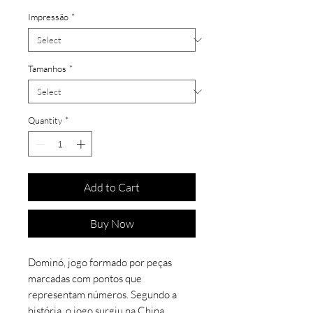
Impressão
*
Tamanhos
*
Quantity
*
Add to Cart
Buy Now
Dominó, jogo formado por peças
marcadas com pontos que
representam números. Segundo a
história, o jogo surgiu na China,