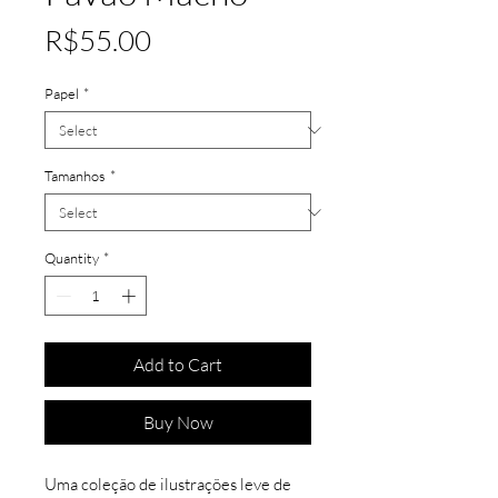
Price
R$55.00
Papel
*
Tamanhos
*
Quantity
*
Add to Cart
Buy Now
Uma coleção de ilustrações leve de