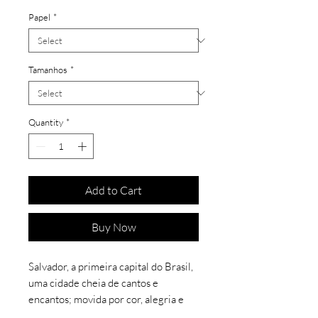
Papel
*
Tamanhos
*
Quantity
*
Add to Cart
Buy Now
Salvador, a primeira capital do Brasil,
uma cidade cheia de cantos e
encantos; movida por cor, alegria e
axé. Além das gravuras, agora esta