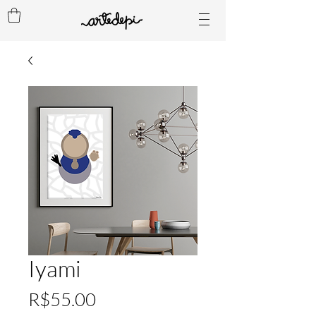
Iyami
Price
R$55.00