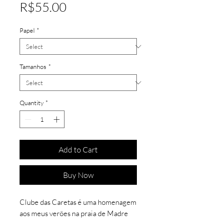
Price
R$55.00
Papel
*
Tamanhos
*
Quantity
*
Add to Cart
Buy Now
Clube das Caretas é uma homenagem
aos meus verões na praia de Madre