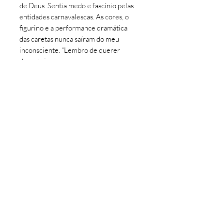
de Deus. Sentia medo e fascínio pelas
entidades carnavalescas. As cores, o
figurino e a performance dramática
das caretas nunca saíram do meu
inconsciente. “Lembro de querer
descobrir quem eram as pessoas por
trás das máscaras”. Da memória para
as telas, a coleção reflete
esse sentimento de um carnaval cheio
de emoções e cores sem perder a
sobriedade.
INFORMAÇÕES DO PRODUTO
Coleção: Clube das Caretas
Tipo: Ilustração
Artista: Felipe Silva
©
2016 - 2026
Artedepi por Manoel Felipe.
Impressão: Studio ou Canvas
Todos os direitos reservados.