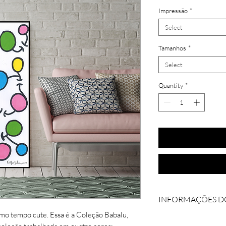
Impressão
*
Select
Tamanhos
*
Select
Quantity
*
INFORMAÇÕES D
smo tempo cute. Essa é a Coleção Babalu,
Coleção: Babalú