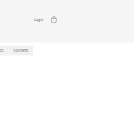
Login
OS
CONTATO
ice