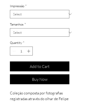
Impressão
*
Tamanhos
*
Quantity
*
Add to Cart
Buy Now
Coleção composta por fotografias
registradas através do olhar de Felipe
Silva pela Bahia a fora e escolhida
como filtro as tonalidades de preto e